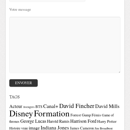
Votre message
TAGS
David Fincher
Canal+
David Mills
Acteur
BTS
Avengers
Disney
Formation
Forrest Gump
Fémis
Game of
George Lucas
Harrison Ford
Harold Ramis
Harry Potter
thrones
Indiana Jones
image
Histoire vraie
James Cameron
Jim Broadbent