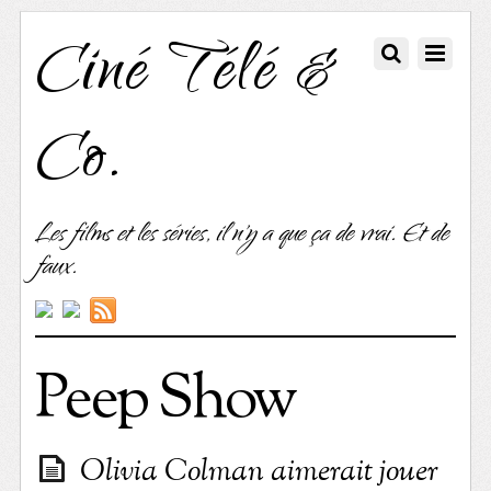
Ciné Télé &
Co.
Les films et les séries, il n'y a que ça de vrai. Et de
faux.
Peep Show
Olivia Colman aimerait jouer