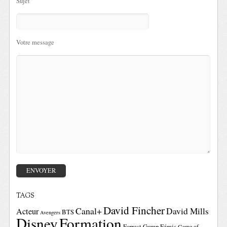
Sujet
Votre message
TAGS
David Fincher
Canal+
David Mills
Acteur
BTS
Avengers
Disney
Formation
Forrest Gump
Fémis
Game of