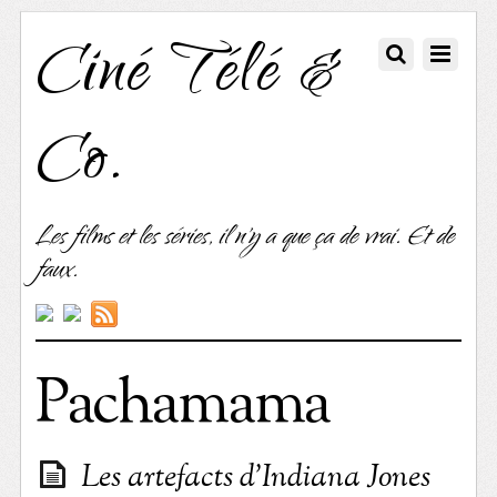
Ciné Télé &
Co.
Les films et les séries, il n'y a que ça de vrai. Et de
faux.
Pachamama
Les artefacts d’Indiana Jones