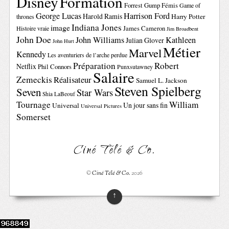
Disney
Formation
Forrest Gump
Fémis
Game of
George Lucas
Harrison Ford
Harold Ramis
Harry Potter
thrones
Indiana Jones
image
Histoire vraie
James Cameron
Jim Broadbent
John Doe
John Williams
Kathleen
Julian Glover
John Hurt
Métier
Marvel
Kennedy
Les aventuriers de l’arche perdue
Préparation
Robert
Netflix
Phil Connors
Punxsutawney
Salaire
Zemeckis
Réalisateur
Samuel L. Jackson
Steven Spielberg
Seven
Star Wars
Shia LaBeouf
Tournage
William
Un jour sans fin
Universal
Universal Pictures
Somerset
Ciné Télé & Co.
©
Ciné Télé & Co.
2026
↑