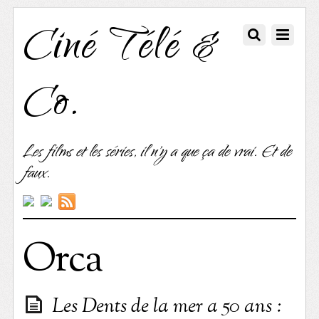
Ciné Télé &
Co.
Les films et les séries, il n'y a que ça de vrai. Et de
faux.
Orca
Les Dents de la mer a 50 ans :