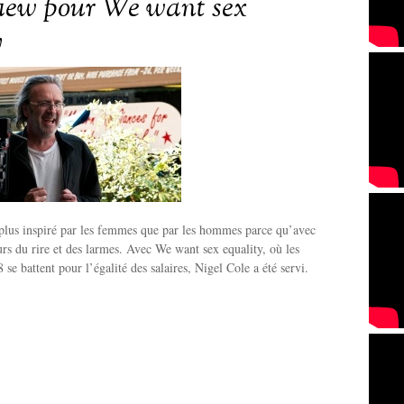
view pour We want sex
y
s plus inspiré par les femmes que par les hommes parce qu’avec
ours du rire et des larmes. Avec We want sex equality, où les
se battent pour l’égalité des salaires, Nigel Cole a été servi.