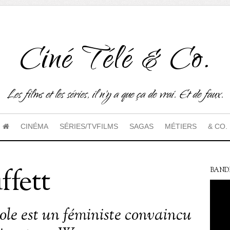
Ciné Télé & Co.
Les films et les séries, il n'y a que ça de vrai. Et de faux.
CINÉMA
SÉRIES/TVFILMS
SAGAS
MÉTIERS
& CO.
ffett
BAND
ole est un féministe convaincu