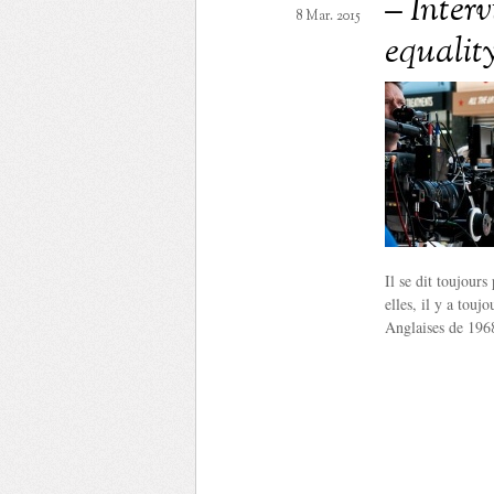
– Inter
8 Mar. 2015
equalit
Il se dit toujour
elles, il y a touj
Anglaises de 1968 