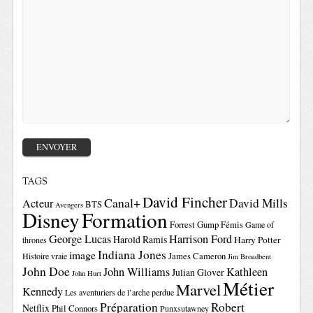
TAGS
David Fincher
Canal+
David Mills
Acteur
BTS
Avengers
Disney
Formation
Forrest Gump
Fémis
Game of
George Lucas
Harrison Ford
Harold Ramis
Harry Potter
thrones
Indiana Jones
image
Histoire vraie
James Cameron
Jim Broadbent
John Doe
John Williams
Kathleen
Julian Glover
John Hurt
Métier
Marvel
Kennedy
Les aventuriers de l’arche perdue
Préparation
Robert
Netflix
Phil Connors
Punxsutawney