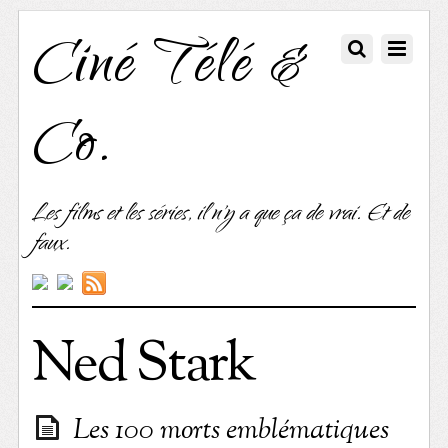
Ciné Télé &
Co.
Les films et les séries, il n'y a que ça de vrai. Et de
faux.
Ned Stark
Les 100 morts emblématiques