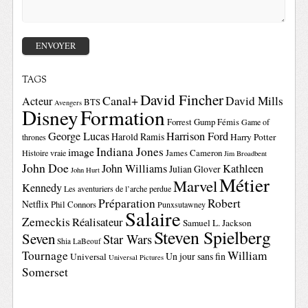
TAGS
David Fincher
Canal+
David Mills
Acteur
BTS
Avengers
Disney
Formation
Forrest Gump
Fémis
Game of
George Lucas
Harrison Ford
Harold Ramis
Harry Potter
thrones
Indiana Jones
image
Histoire vraie
James Cameron
Jim Broadbent
John Doe
John Williams
Kathleen
Julian Glover
John Hurt
Métier
Marvel
Kennedy
Les aventuriers de l’arche perdue
Préparation
Robert
Netflix
Phil Connors
Punxsutawney
Salaire
Zemeckis
Réalisateur
Samuel L. Jackson
Steven Spielberg
Seven
Star Wars
Shia LaBeouf
Tournage
William
Un jour sans fin
Universal
Universal Pictures
Somerset