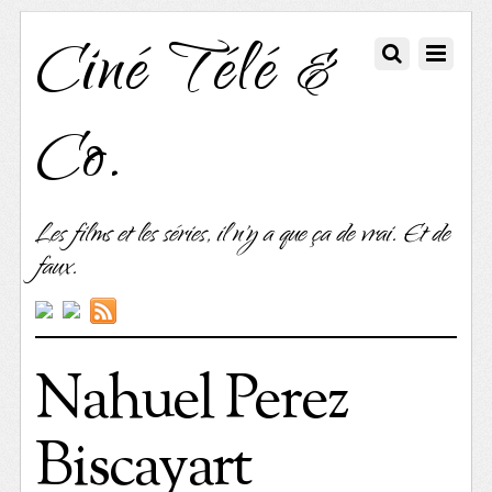
Ciné Télé &
Co.
Les films et les séries, il n'y a que ça de vrai. Et de
faux.
Nahuel Perez
Biscayart