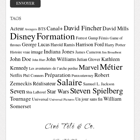
TAGS
David Fincher
Canal+
David Mills
Acteur
BTS
Avengers
Disney
Formation
Forrest Gump
Fémis
Game of
George Lucas
Harrison Ford
Harold Ramis
Harry Potter
thrones
Indiana Jones
image
Histoire vraie
James Cameron
Jim Broadbent
John Doe
John Williams
Kathleen
Julian Glover
John Hurt
Métier
Marvel
Kennedy
Les aventuriers de l’arche perdue
Préparation
Robert
Netflix
Phil Connors
Punxsutawney
Salaire
Zemeckis
Réalisateur
Samuel L. Jackson
Steven Spielberg
Seven
Star Wars
Shia LaBeouf
Tournage
William
Un jour sans fin
Universal
Universal Pictures
Somerset
Ciné Télé & Co.