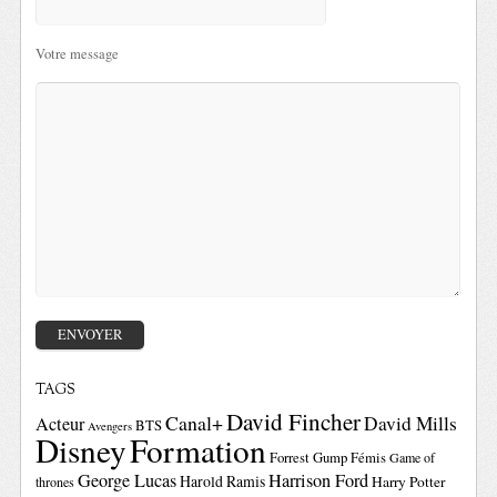
Votre message
TAGS
David Fincher
Canal+
David Mills
Acteur
BTS
Avengers
Disney
Formation
Forrest Gump
Fémis
Game of
George Lucas
Harrison Ford
Harold Ramis
Harry Potter
thrones