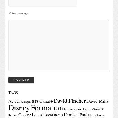
Votre message
TAGS
David Fincher
Canal+
David Mills
Acteur
BTS
Avengers
Disney
Formation
Forrest Gump
Fémis
Game of
George Lucas
Harrison Ford
Harold Ramis
Harry Potter
thrones