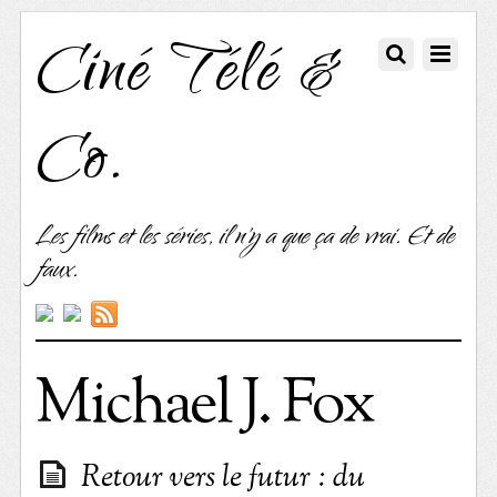
Ciné Télé &
Co.
Les films et les séries, il n'y a que ça de vrai. Et de
faux.
Michael J. Fox
Retour vers le futur : du