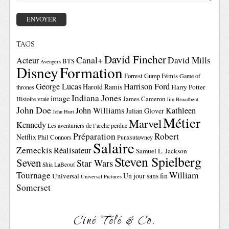
TAGS
David Fincher
Canal+
David Mills
Acteur
BTS
Avengers
Disney
Formation
Forrest Gump
Fémis
Game of
George Lucas
Harrison Ford
Harold Ramis
Harry Potter
thrones
Indiana Jones
image
Histoire vraie
James Cameron
Jim Broadbent
John Doe
John Williams
Kathleen
Julian Glover
John Hurt
Métier
Marvel
Kennedy
Les aventuriers de l’arche perdue
Préparation
Robert
Netflix
Phil Connors
Punxsutawney
Salaire
Zemeckis
Réalisateur
Samuel L. Jackson
Steven Spielberg
Seven
Star Wars
Shia LaBeouf
Tournage
William
Un jour sans fin
Universal
Universal Pictures
Somerset
Ciné Télé & Co.