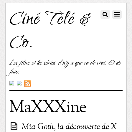
Ciné Télé &
Co.
Les films et les séries, il n'y a que ça de vrai. Et de
faux.
MaXXXine
Mia Goth, la découverte de X