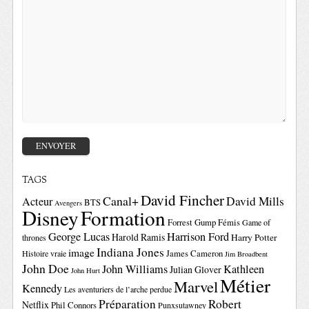
TAGS
David Fincher
Canal+
David Mills
Acteur
BTS
Avengers
Disney
Formation
Forrest Gump
Fémis
Game of
George Lucas
Harrison Ford
Harold Ramis
Harry Potter
thrones
Indiana Jones
image
Histoire vraie
James Cameron
Jim Broadbent
John Doe
John Williams
Kathleen
Julian Glover
John Hurt
Métier
Marvel
Kennedy
Les aventuriers de l’arche perdue
Préparation
Robert
Netflix
Phil Connors
Punxsutawney