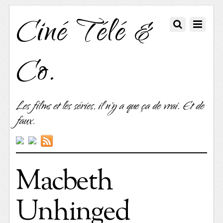
Ciné Télé &
Co.
Les films et les séries, il n'y a que ça de vrai. Et de
faux.
Macbeth
Unhinged