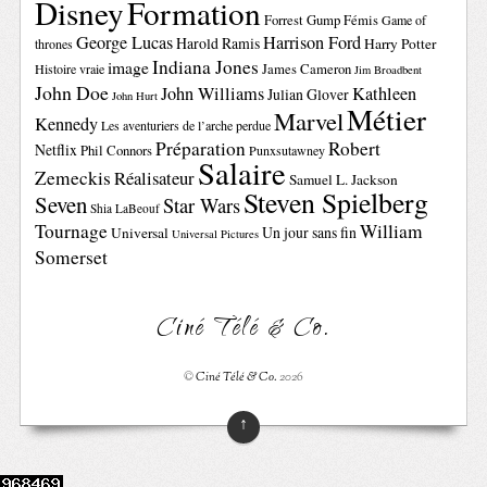
Disney
Formation
Forrest Gump
Fémis
Game of
George Lucas
Harrison Ford
Harold Ramis
Harry Potter
thrones
Indiana Jones
image
Histoire vraie
James Cameron
Jim Broadbent
John Doe
John Williams
Kathleen
Julian Glover
John Hurt
Métier
Marvel
Kennedy
Les aventuriers de l’arche perdue
Préparation
Robert
Netflix
Phil Connors
Punxsutawney
Salaire
Zemeckis
Réalisateur
Samuel L. Jackson
Steven Spielberg
Seven
Star Wars
Shia LaBeouf
Tournage
William
Un jour sans fin
Universal
Universal Pictures
Somerset
Ciné Télé & Co.
©
Ciné Télé & Co.
2026
↑