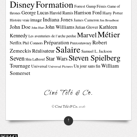
Disney
Formation
Forrest Gump
Fémis
Game of
George Lucas
Harrison Ford
Harold Ramis
Harry Potter
thrones
Indiana Jones
image
Histoire vraie
James Cameron
Jim Broadbent
John Doe
John Williams
Kathleen
Julian Glover
John Hurt
Métier
Marvel
Kennedy
Les aventuriers de l’arche perdue
Préparation
Robert
Netflix
Phil Connors
Punxsutawney
Salaire
Zemeckis
Réalisateur
Samuel L. Jackson
Steven Spielberg
Seven
Star Wars
Shia LaBeouf
Tournage
William
Un jour sans fin
Universal
Universal Pictures
Somerset
Ciné Télé & Co.
©
Ciné Télé & Co.
2026
↑