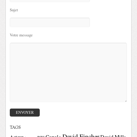
Sujet
Votre message
TAGS
David Fincher
Canal+
David Mills