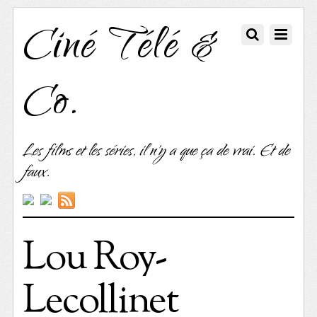
Ciné Télé &
Co.
Les films et les séries, il n'y a que ça de vrai. Et de
faux.
Lou Roy-
Lecollinet