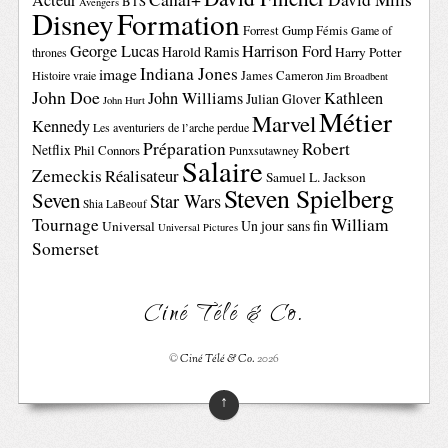
Acteur
BTS
Avengers
Disney
Formation
Forrest Gump
Fémis
Game of
George Lucas
Harrison Ford
Harold Ramis
Harry Potter
thrones
Indiana Jones
image
Histoire vraie
James Cameron
Jim Broadbent
John Doe
John Williams
Kathleen
Julian Glover
John Hurt
Métier
Marvel
Kennedy
Les aventuriers de l’arche perdue
Préparation
Robert
Netflix
Phil Connors
Punxsutawney
Salaire
Zemeckis
Réalisateur
Samuel L. Jackson
Steven Spielberg
Seven
Star Wars
Shia LaBeouf
Tournage
William
Un jour sans fin
Universal
Universal Pictures
Somerset
Ciné Télé & Co.
©
Ciné Télé & Co.
2026
↑