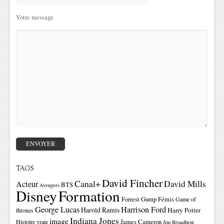
Votre message
TAGS
David Fincher
Canal+
David Mills
Acteur
BTS
Avengers
Disney
Formation
Forrest Gump
Fémis
Game of
George Lucas
Harrison Ford
Harold Ramis
Harry Potter
thrones
Indiana Jones
image
Histoire vraie
James Cameron
Jim Broadbent