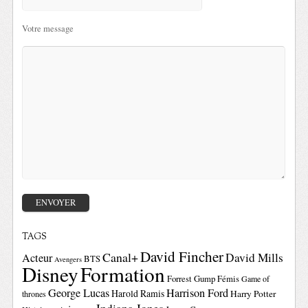
Votre message
TAGS
David Fincher
Canal+
David Mills
Acteur
BTS
Avengers
Disney
Formation
Forrest Gump
Fémis
Game of
George Lucas
Harrison Ford
Harold Ramis
Harry Potter
thrones