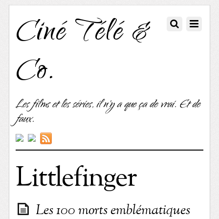
Ciné Télé &
Co.
Les films et les séries, il n'y a que ça de vrai. Et de
faux.
Littlefinger
Les 100 morts emblématiques