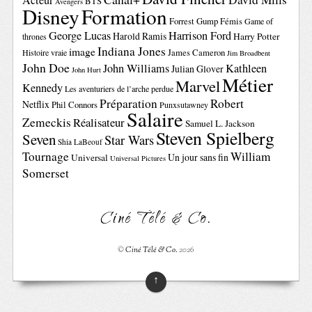
Acteur
BTS
Avengers
Disney
Formation
Forrest Gump
Fémis
Game of
George Lucas
Harrison Ford
Harold Ramis
Harry Potter
thrones
Indiana Jones
image
Histoire vraie
James Cameron
Jim Broadbent
John Doe
John Williams
Kathleen
Julian Glover
John Hurt
Métier
Marvel
Kennedy
Les aventuriers de l’arche perdue
Préparation
Robert
Netflix
Phil Connors
Punxsutawney
Salaire
Zemeckis
Réalisateur
Samuel L. Jackson
Steven Spielberg
Seven
Star Wars
Shia LaBeouf
Tournage
William
Un jour sans fin
Universal
Universal Pictures
Somerset
Ciné Télé & Co.
©
Ciné Télé & Co.
2026
↑