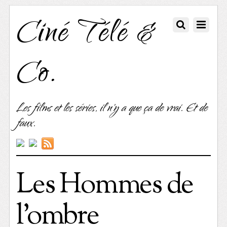
Ciné Télé &
Co.
Les films et les séries, il n'y a que ça de vrai. Et de
faux.
Les Hommes de
l’ombre