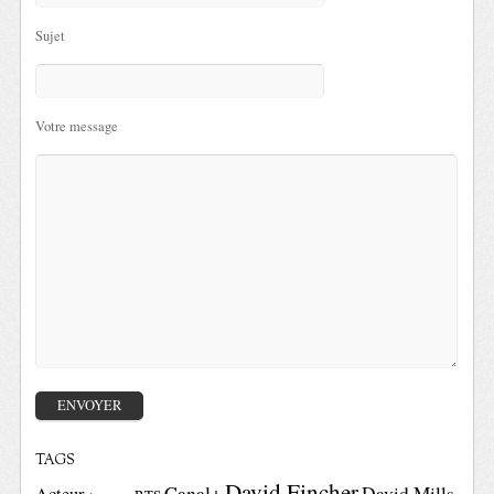
Sujet
Votre message
TAGS
David Fincher
Canal+
David Mills