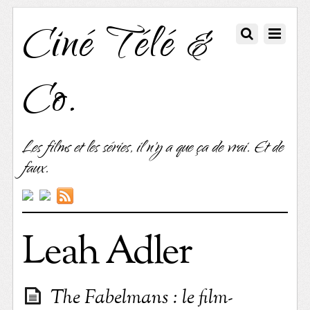
Ciné Télé &
Co.
Les films et les séries, il n'y a que ça de vrai. Et de
faux.
Leah Adler
The Fabelmans : le film-