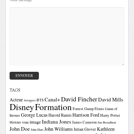
TAGS
David Fincher
Canal+
David Mills
Acteur
BTS
Avengers
Disney
Formation
Forrest Gump
Fémis
Game of
George Lucas
Harrison Ford
Harold Ramis
Harry Potter
thrones
Indiana Jones
image
Histoire vraie
James Cameron
Jim Broadbent
John Doe
John Williams
Kathleen
Julian Glover
John Hurt