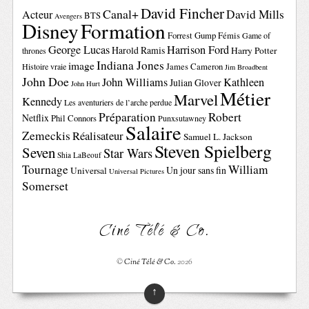
David Fincher
Canal+
David Mills
Acteur
BTS
Avengers
Disney
Formation
Forrest Gump
Fémis
Game of
George Lucas
Harrison Ford
Harold Ramis
Harry Potter
thrones
Indiana Jones
image
Histoire vraie
James Cameron
Jim Broadbent
John Doe
John Williams
Kathleen
Julian Glover
John Hurt
Métier
Marvel
Kennedy
Les aventuriers de l’arche perdue
Préparation
Robert
Netflix
Phil Connors
Punxsutawney
Salaire
Zemeckis
Réalisateur
Samuel L. Jackson
Steven Spielberg
Seven
Star Wars
Shia LaBeouf
Tournage
William
Un jour sans fin
Universal
Universal Pictures
Somerset
Ciné Télé & Co.
©
Ciné Télé & Co.
2026
↑