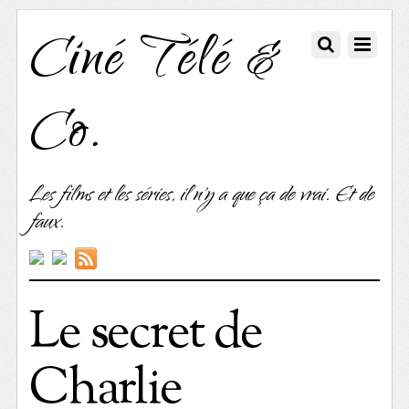
Ciné Télé &
Co.
Les films et les séries, il n'y a que ça de vrai. Et de
faux.
Le secret de
Charlie