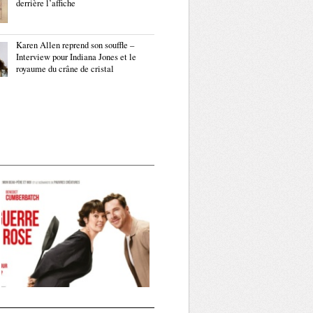
derrière l’affiche
Karen Allen reprend son souffle –
Interview pour Indiana Jones et le
royaume du crâne de cristal