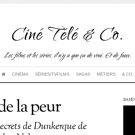
Ciné Télé & Co.
Les films et les séries, il n'y a que ça de vrai. Et de faux.
CINÉMA
SÉRIES/TVFILMS
SAGAS
MÉTIERS
& CO.
 de la peur
BAND
secrets de Dunkerque de