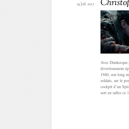
Christo
19 Juil. 2017
Avec Dunkerque, C
divertissement ép
1940, son long mé
soldats, sur le po
cockpit d’un Spitf
sort en salles ce 1