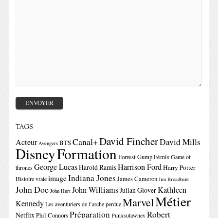
TAGS
David Fincher
Canal+
David Mills
Acteur
BTS
Avengers
Disney
Formation
Forrest Gump
Fémis
Game of
George Lucas
Harrison Ford
Harold Ramis
Harry Potter
thrones
Indiana Jones
image
Histoire vraie
James Cameron
Jim Broadbent
John Doe
John Williams
Kathleen
Julian Glover
John Hurt
Métier
Marvel
Kennedy
Les aventuriers de l’arche perdue
Préparation
Robert
Netflix
Phil Connors
Punxsutawney