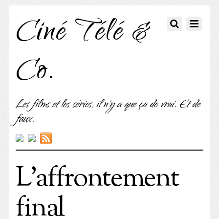
Ciné Télé &
Co.
Les films et les séries, il n'y a que ça de vrai. Et de
faux.
L’affrontement
final