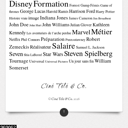
Disney
Formation
Forrest Gump
Fémis
Game of
George Lucas
Harrison Ford
Harold Ramis
Harry Potter
thrones
Indiana Jones
image
Histoire vraie
James Cameron
Jim Broadbent
John Doe
John Williams
Kathleen
Julian Glover
John Hurt
Métier
Marvel
Kennedy
Les aventuriers de l’arche perdue
Préparation
Robert
Netflix
Phil Connors
Punxsutawney
Salaire
Zemeckis
Réalisateur
Samuel L. Jackson
Steven Spielberg
Seven
Star Wars
Shia LaBeouf
Tournage
William
Un jour sans fin
Universal
Universal Pictures
Somerset
Ciné Télé & Co.
©
Ciné Télé & Co.
2026
↑