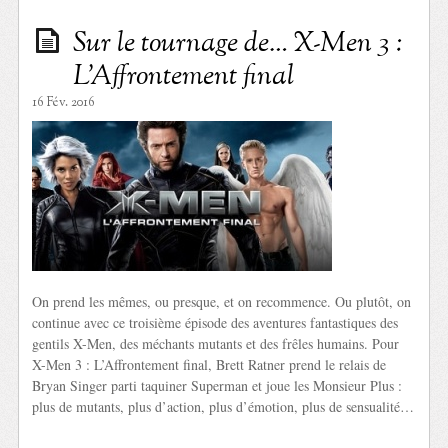
Sur le tournage de… X-Men 3 :
L’Affrontement final
16 Fév. 2016
On prend les mêmes, ou presque, et on recommence. Ou plutôt, on
continue avec ce troisième épisode des aventures fantastiques des
gentils X-Men, des méchants mutants et des frêles humains. Pour
X-Men 3 : L’Affrontement final, Brett Ratner prend le relais de
Bryan Singer parti taquiner Superman et joue les Monsieur Plus :
plus de mutants, plus d’action, plus d’émotion, plus de sensualité…