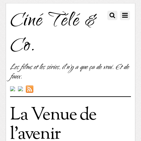
Ciné Télé &
Co.
Les films et les séries, il n'y a que ça de vrai. Et de
faux.
La Venue de
l’avenir