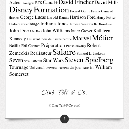
David Fincher
Canal+
David Mills
Acteur
BTS
Avengers
Disney
Formation
Forrest Gump
Fémis
Game of
George Lucas
Harrison Ford
Harold Ramis
Harry Potter
thrones
Indiana Jones
image
Histoire vraie
James Cameron
Jim Broadbent
John Doe
John Williams
Kathleen
Julian Glover
John Hurt
Métier
Marvel
Kennedy
Les aventuriers de l’arche perdue
Préparation
Robert
Netflix
Phil Connors
Punxsutawney
Salaire
Zemeckis
Réalisateur
Samuel L. Jackson
Steven Spielberg
Seven
Star Wars
Shia LaBeouf
Tournage
William
Un jour sans fin
Universal
Universal Pictures
Somerset
Ciné Télé & Co.
©
Ciné Télé & Co.
2026
↑