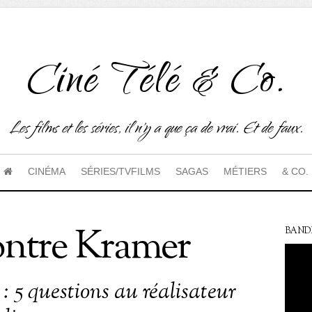
Ciné Télé & Co.
Les films et les séries, il n'y a que ça de vrai. Et de faux.
CINÉMA
SÉRIES/TVFILMS
SAGAS
MÉTIERS
& CO.
ontre Kramer
BAND
: 5 questions au réalisateur