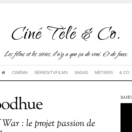
Ciné Télé & Co.
Les films et les séries, il n'y a que ça de vrai. Et de faux.
CINÉMA
SÉRIES/TVFILMS
SAGAS
MÉTIERS
& CO.
oodhue
BAND
 War : le projet passion de