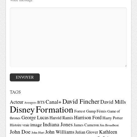
TAGS
David Fincher
Canal+
David Mills
Acteur
BTS
Avengers
Disney
Formation
Forrest Gump
Fémis
Game of
George Lucas
Harrison Ford
Harold Ramis
Harry Potter
thrones
Indiana Jones
image
Histoire vraie
James Cameron
Jim Broadbent
John Doe
John Williams
Kathleen
Julian Glover
John Hurt