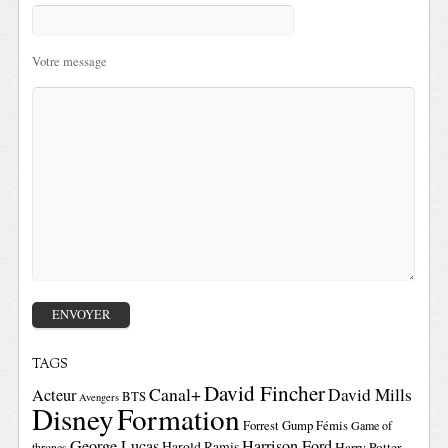
Votre message
TAGS
David Fincher
Canal+
David Mills
Acteur
BTS
Avengers
Disney
Formation
Forrest Gump
Fémis
Game of
George Lucas
Harrison Ford
Harold Ramis
Harry Potter
thrones