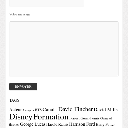
Votre message
TAGS
David Fincher
Canal+
David Mills
Acteur
BTS
Avengers
Disney
Formation
Forrest Gump
Fémis
Game of
George Lucas
Harrison Ford
Harold Ramis
Harry Potter
thrones