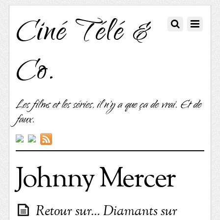
Ciné Télé &
Co.
Les films et les séries, il n'y a que ça de vrai. Et de
faux.
Johnny Mercer
Retour sur… Diamants sur