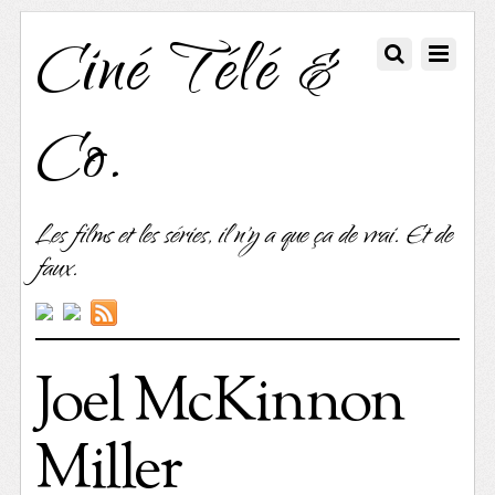
Ciné Télé &
Co.
Les films et les séries, il n'y a que ça de vrai. Et de
faux.
Joel McKinnon
Miller