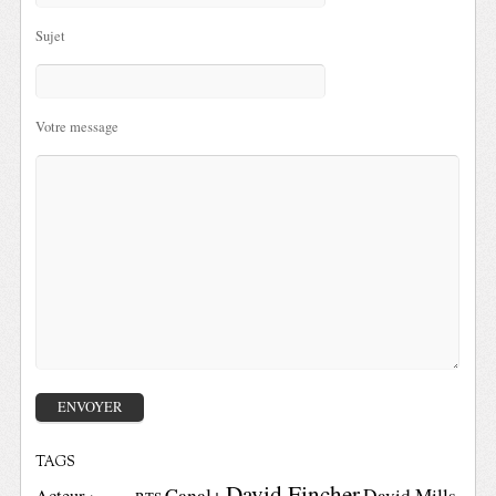
Sujet
Votre message
TAGS
David Fincher
Canal+
David Mills