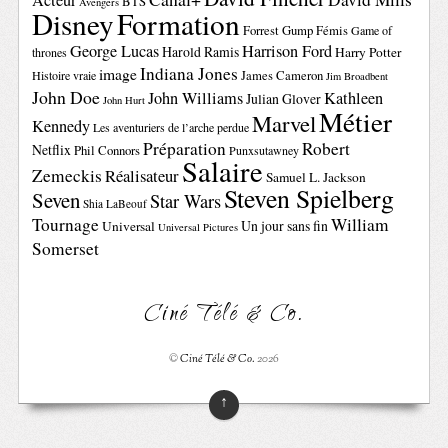
Acteur
BTS
Avengers
Disney
Formation
Forrest Gump
Fémis
Game of
George Lucas
Harrison Ford
Harold Ramis
Harry Potter
thrones
Indiana Jones
image
Histoire vraie
James Cameron
Jim Broadbent
John Doe
John Williams
Kathleen
Julian Glover
John Hurt
Métier
Marvel
Kennedy
Les aventuriers de l’arche perdue
Préparation
Robert
Netflix
Phil Connors
Punxsutawney
Salaire
Zemeckis
Réalisateur
Samuel L. Jackson
Steven Spielberg
Seven
Star Wars
Shia LaBeouf
Tournage
William
Un jour sans fin
Universal
Universal Pictures
Somerset
Ciné Télé & Co.
©
Ciné Télé & Co.
2026
↑