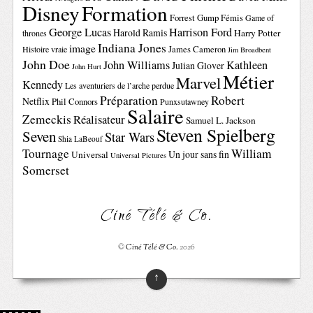
Disney
Formation
Forrest Gump
Fémis
Game of
George Lucas
Harrison Ford
Harold Ramis
Harry Potter
thrones
Indiana Jones
image
Histoire vraie
James Cameron
Jim Broadbent
John Doe
John Williams
Kathleen
Julian Glover
John Hurt
Métier
Marvel
Kennedy
Les aventuriers de l’arche perdue
Préparation
Robert
Netflix
Phil Connors
Punxsutawney
Salaire
Zemeckis
Réalisateur
Samuel L. Jackson
Steven Spielberg
Seven
Star Wars
Shia LaBeouf
Tournage
William
Un jour sans fin
Universal
Universal Pictures
Somerset
Ciné Télé & Co.
©
Ciné Télé & Co.
2026
↑