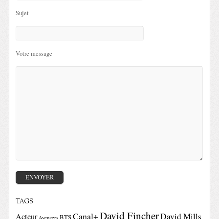
Sujet
Votre message
TAGS
David Fincher
Canal+
David Mills
Acteur
BTS
Avengers