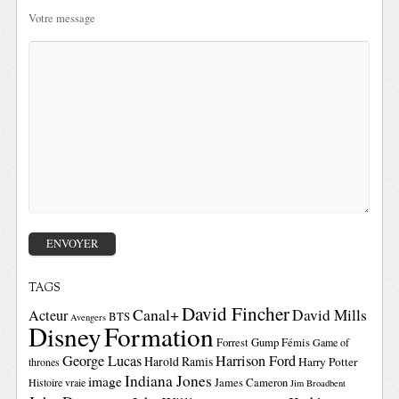
Votre message
TAGS
David Fincher
Canal+
David Mills
Acteur
BTS
Avengers
Disney
Formation
Forrest Gump
Fémis
Game of
George Lucas
Harrison Ford
Harold Ramis
Harry Potter
thrones
Indiana Jones
image
Histoire vraie
James Cameron
Jim Broadbent