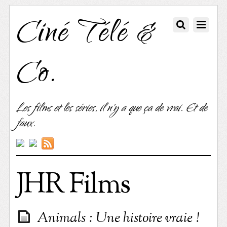
Ciné Télé &
Co.
Les films et les séries, il n'y a que ça de vrai. Et de
faux.
JHR Films
Animals : Une histoire vraie !