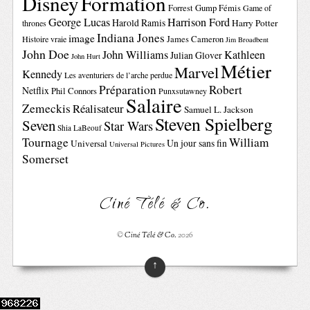
Disney
Formation
Forrest Gump
Fémis
Game of
George Lucas
Harrison Ford
Harold Ramis
Harry Potter
thrones
Indiana Jones
image
Histoire vraie
James Cameron
Jim Broadbent
John Doe
John Williams
Kathleen
Julian Glover
John Hurt
Métier
Marvel
Kennedy
Les aventuriers de l’arche perdue
Préparation
Robert
Netflix
Phil Connors
Punxsutawney
Salaire
Zemeckis
Réalisateur
Samuel L. Jackson
Steven Spielberg
Seven
Star Wars
Shia LaBeouf
Tournage
William
Un jour sans fin
Universal
Universal Pictures
Somerset
Ciné Télé & Co.
©
Ciné Télé & Co.
2026
↑