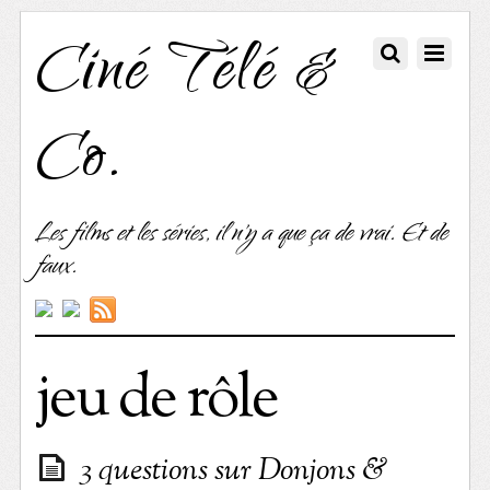
Ciné Télé &
Co.
Les films et les séries, il n'y a que ça de vrai. Et de
faux.
jeu de rôle
3 questions sur Donjons &