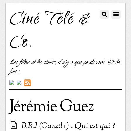
Ciné Télé &
Co.
Les films et les séries, il n'y a que ça de vrai. Et de
faux.
Jérémie Guez
B.R.I (Canal+) : Qui est qui ?