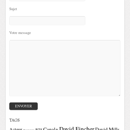
Sujet
Votre message
TAGS
David Fincher
Canal+
David Mills
Acteur
BTS