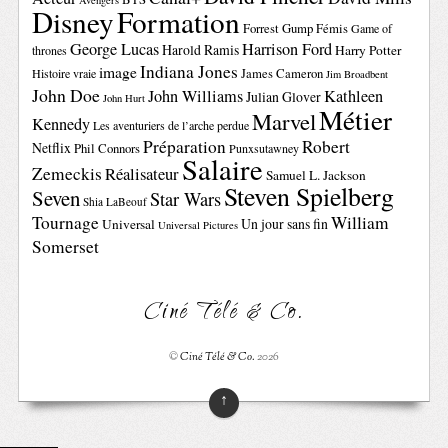
Avengers
Disney
Formation
Forrest Gump
Fémis
Game of
George Lucas
Harrison Ford
Harold Ramis
Harry Potter
thrones
Indiana Jones
image
Histoire vraie
James Cameron
Jim Broadbent
John Doe
John Williams
Kathleen
Julian Glover
John Hurt
Métier
Marvel
Kennedy
Les aventuriers de l’arche perdue
Préparation
Robert
Netflix
Phil Connors
Punxsutawney
Salaire
Zemeckis
Réalisateur
Samuel L. Jackson
Steven Spielberg
Seven
Star Wars
Shia LaBeouf
Tournage
William
Un jour sans fin
Universal
Universal Pictures
Somerset
Ciné Télé & Co.
©
Ciné Télé & Co.
2026
↑