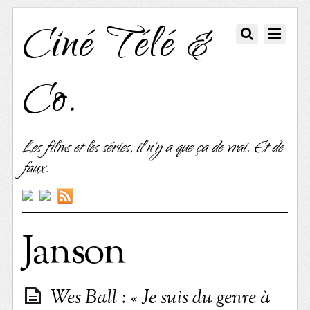
Ciné Télé &
Co.
Les films et les séries, il n'y a que ça de vrai. Et de
faux.
Janson
Wes Ball : « Je suis du genre à