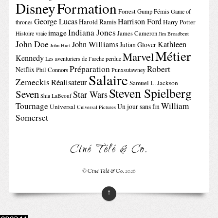
Disney
Formation
Forrest Gump
Fémis
Game of
George Lucas
Harrison Ford
Harold Ramis
Harry Potter
thrones
Indiana Jones
image
Histoire vraie
James Cameron
Jim Broadbent
John Doe
John Williams
Kathleen
Julian Glover
John Hurt
Métier
Marvel
Kennedy
Les aventuriers de l’arche perdue
Préparation
Robert
Netflix
Phil Connors
Punxsutawney
Salaire
Zemeckis
Réalisateur
Samuel L. Jackson
Steven Spielberg
Seven
Star Wars
Shia LaBeouf
Tournage
William
Un jour sans fin
Universal
Universal Pictures
Somerset
Ciné Télé & Co.
©
Ciné Télé & Co.
2026
↑