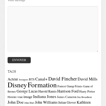
Votre message
TAGS
David Fincher
Canal+
David Mills
Acteur
BTS
Avengers
Disney
Formation
Forrest Gump
Fémis
Game of
George Lucas
Harrison Ford
Harold Ramis
Harry Potter
thrones
Indiana Jones
image
Histoire vraie
James Cameron
Jim Broadbent
John Doe
John Williams
Kathleen
Julian Glover
John Hurt