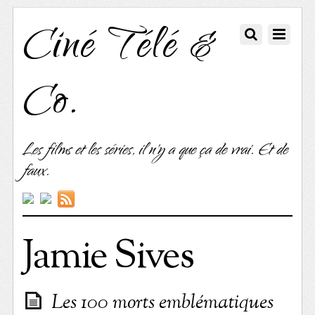
Ciné Télé &
Co.
Les films et les séries, il n'y a que ça de vrai. Et de
faux.
Jamie Sives
Les 100 morts emblématiques