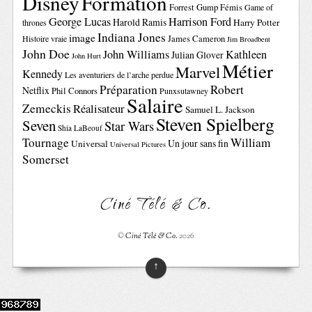
Disney
Formation
Forrest Gump
Fémis
Game of
George Lucas
Harrison Ford
Harold Ramis
Harry Potter
thrones
Indiana Jones
image
Histoire vraie
James Cameron
Jim Broadbent
John Doe
John Williams
Kathleen
Julian Glover
John Hurt
Métier
Marvel
Kennedy
Les aventuriers de l’arche perdue
Préparation
Robert
Netflix
Phil Connors
Punxsutawney
Salaire
Zemeckis
Réalisateur
Samuel L. Jackson
Steven Spielberg
Seven
Star Wars
Shia LaBeouf
Tournage
William
Un jour sans fin
Universal
Universal Pictures
Somerset
Ciné Télé & Co.
©
Ciné Télé & Co.
2026
↑