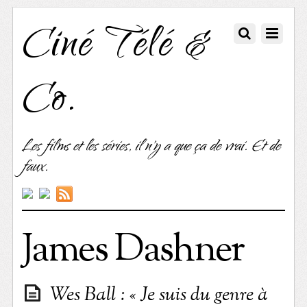
Ciné Télé &
Co.
Les films et les séries, il n'y a que ça de vrai. Et de
faux.
James Dashner
Wes Ball : « Je suis du genre à