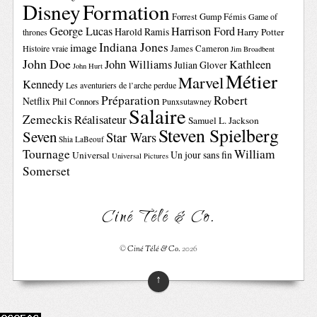
Disney
Formation
Forrest Gump
Fémis
Game of
George Lucas
Harrison Ford
Harold Ramis
Harry Potter
thrones
Indiana Jones
image
Histoire vraie
James Cameron
Jim Broadbent
John Doe
John Williams
Kathleen
Julian Glover
John Hurt
Métier
Marvel
Kennedy
Les aventuriers de l’arche perdue
Préparation
Robert
Netflix
Phil Connors
Punxsutawney
Salaire
Zemeckis
Réalisateur
Samuel L. Jackson
Steven Spielberg
Seven
Star Wars
Shia LaBeouf
Tournage
William
Un jour sans fin
Universal
Universal Pictures
Somerset
Ciné Télé & Co.
©
Ciné Télé & Co.
2026
↑