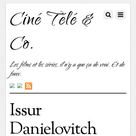
Ciné Télé &
Co.
Les films et les séries, il n'y a que ça de vrai. Et de
faux.
Issur
Danielovitch