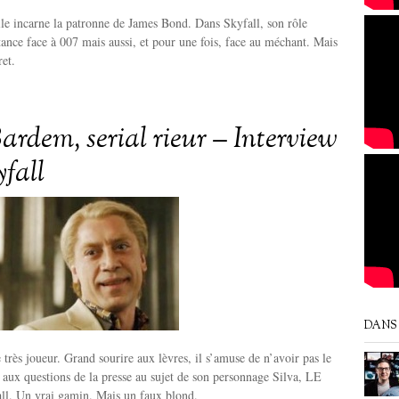
lle incarne la patronne de James Bond. Dans Skyfall, son rôle
ance face à 007 mais aussi, et pour une fois, face au méchant. Mais
ret.
ardem, serial rieur – Interview
yfall
DANS 
 très joueur. Grand sourire aux lèvres, il s’amuse de n’avoir pas le
 aux questions de la presse au sujet de son personnage Silva, LE
ll. Un vrai gamin. Mais un faux blond.