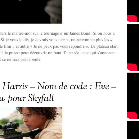
jours le maître-mot sur le tournage d’un James Bond. Si on nous a
Si je vous le dis, je devrais vous tuer », on ne compte plus les «
le film » et autre « Je ne peux pas vous répondre ». Le plateau était
 à la presse pour découvrir un bout d’une séquence qui s’annonce
 ce ne sera pas la seule.
Harris – Nom de code : Eve –
ew pour Skyfall