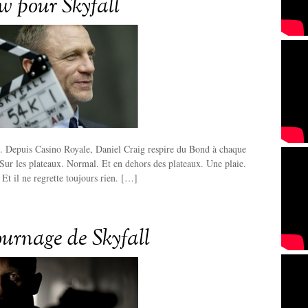
ew pour Skyfall
d. Depuis Casino Royale, Daniel Craig respire du Bond à chaque
. Sur les plateaux. Normal. Et en dehors des plateaux. Une plaie.
 Et il ne regrette toujours rien. […]
ournage de Skyfall