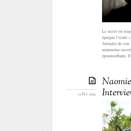
Le secret est tou
épargné l’éculé « 
Attendez de voir 
néanmoins ouvert
époustouflante. Et
Naomie 
Intervi
12 Fév. 2015