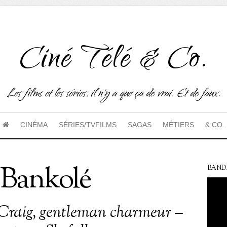
Ciné Télé & Co.
Les films et les séries, il n'y a que ça de vrai. Et de faux.
CINÉMA
SÉRIES/TVFILMS
SAGAS
MÉTIERS
& CO.
 Bankolé
BAND
Craig, gentleman charmeur –