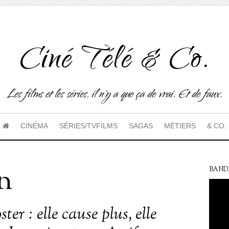
Ciné Télé & Co.
Les films et les séries, il n'y a que ça de vrai. Et de faux.
CINÉMA
SÉRIES/TVFILMS
SAGAS
MÉTIERS
& CO.
n
BAND
ster : elle cause plus, elle