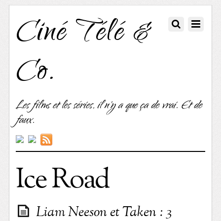
Ciné Télé &
Co.
Les films et les séries, il n'y a que ça de vrai. Et de
faux.
Ice Road
Liam Neeson et Taken : 3