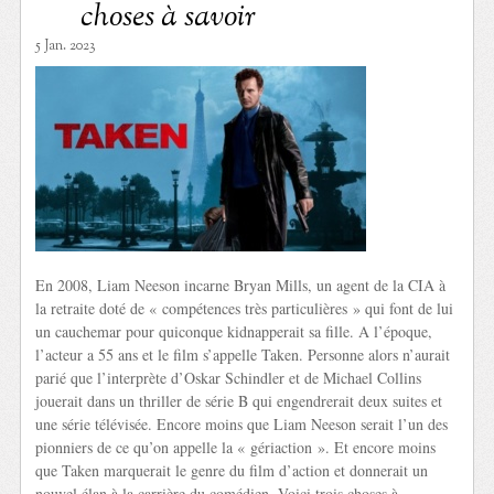
choses à savoir
5 Jan. 2023
En 2008, Liam Neeson incarne Bryan Mills, un agent de la CIA à
la retraite doté de « compétences très particulières » qui font de lui
un cauchemar pour quiconque kidnapperait sa fille. A l’époque,
l’acteur a 55 ans et le film s’appelle Taken. Personne alors n’aurait
parié que l’interprète d’Oskar Schindler et de Michael Collins
jouerait dans un thriller de série B qui engendrerait deux suites et
une série télévisée. Encore moins que Liam Neeson serait l’un des
pionniers de ce qu’on appelle la « gériaction ». Et encore moins
que Taken marquerait le genre du film d’action et donnerait un
nouvel élan à la carrière du comédien. Voici trois choses à