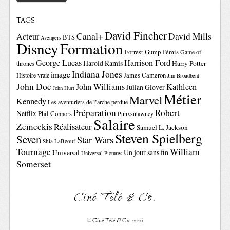
TAGS
David Fincher
Canal+
David Mills
Acteur
BTS
Avengers
Disney
Formation
Forrest Gump
Fémis
Game of
George Lucas
Harrison Ford
Harold Ramis
Harry Potter
thrones
Indiana Jones
image
Histoire vraie
James Cameron
Jim Broadbent
John Doe
John Williams
Kathleen
Julian Glover
John Hurt
Métier
Marvel
Kennedy
Les aventuriers de l’arche perdue
Préparation
Robert
Netflix
Phil Connors
Punxsutawney
Salaire
Zemeckis
Réalisateur
Samuel L. Jackson
Steven Spielberg
Seven
Star Wars
Shia LaBeouf
Tournage
William
Un jour sans fin
Universal
Universal Pictures
Somerset
Ciné Télé & Co.
©
Ciné Télé & Co.
2026