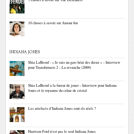
10 choses à savoir sur Amour fou
INDIANA JONES
Shia LaBeouf : « Je suis un gars béni des dieux » – Interview
pour Transformers 2 – La revanche (2009)
Shia LaBeouf a la fureur de jouer – Interview pour Indiana
Jones et le royaume du crâne de cristal
Les artefacts d’Indiana Jones sont-ils réels ?
Harrison Ford n’est pas le seul Indiana Jones