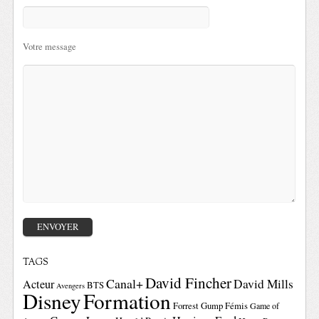
Votre message
TAGS
David Fincher
Canal+
David Mills
Acteur
BTS
Avengers
Disney
Formation
Forrest Gump
Fémis
Game of