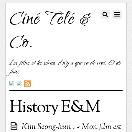
Ciné Télé &
Co.
Les films et les séries, il n'y a que ça de vrai. Et de
faux.
History E&M
Kim Seong-hun : « Mon film est