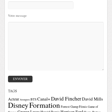
Votre message
TAGS
David Fincher
Canal+
David Mills
Acteur
BTS
Avengers
Disney
Formation
Forrest Gump
Fémis
Game of
George Lucas
Harrison Ford
Harold Ramis