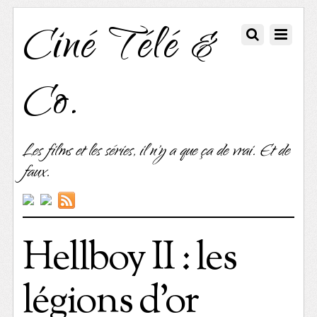
Ciné Télé &
Co.
Les films et les séries, il n'y a que ça de vrai. Et de
faux.
Hellboy II : les
légions d’or