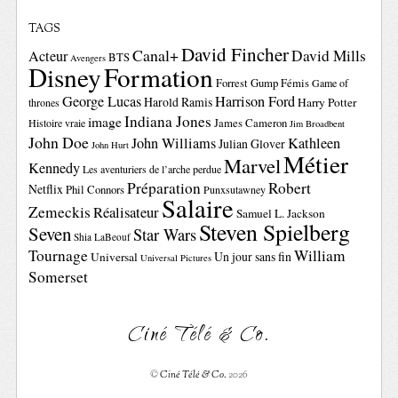
TAGS
David Fincher
Canal+
David Mills
Acteur
BTS
Avengers
Disney
Formation
Forrest Gump
Fémis
Game of
George Lucas
Harrison Ford
Harold Ramis
Harry Potter
thrones
Indiana Jones
image
Histoire vraie
James Cameron
Jim Broadbent
John Doe
John Williams
Kathleen
Julian Glover
John Hurt
Métier
Marvel
Kennedy
Les aventuriers de l’arche perdue
Préparation
Robert
Netflix
Phil Connors
Punxsutawney
Salaire
Zemeckis
Réalisateur
Samuel L. Jackson
Steven Spielberg
Seven
Star Wars
Shia LaBeouf
Tournage
William
Un jour sans fin
Universal
Universal Pictures
Somerset
Ciné Télé & Co.
©
Ciné Télé & Co.
2026