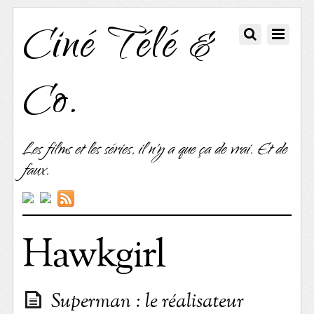
Ciné Télé &
Co.
Les films et les séries, il n'y a que ça de vrai. Et de
faux.
Hawkgirl
Superman : le réalisateur