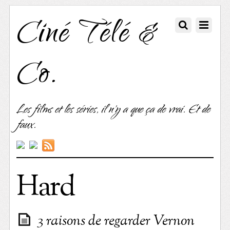
Ciné Télé &
Co.
Les films et les séries, il n'y a que ça de vrai. Et de
faux.
Hard
3 raisons de regarder Vernon