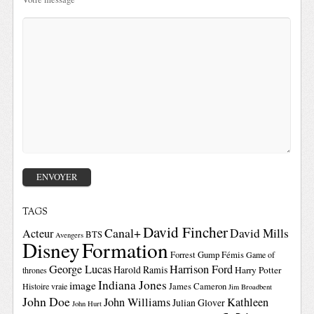
TAGS
David Fincher
Canal+
David Mills
Acteur
BTS
Avengers
Disney
Formation
Forrest Gump
Fémis
Game of
George Lucas
Harrison Ford
Harold Ramis
Harry Potter
thrones
Indiana Jones
image
Histoire vraie
James Cameron
Jim Broadbent
John Doe
John Williams
Kathleen
Julian Glover
John Hurt