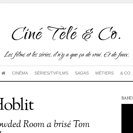
Ciné Télé & Co.
Les films et les séries, il n'y a que ça de vrai. Et de faux.
CINÉMA
SÉRIES/TVFILMS
SAGAS
MÉTIERS
& CO.
oblit
BAND
owded Room a brisé Tom