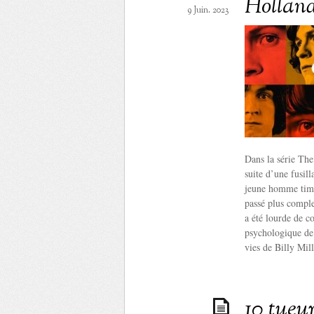
Hollan
9 Juin. 2023
Dans la série Th
suite d’une fusil
jeune homme timid
passé plus complex
a été lourde de c
psychologique de
vies de Billy Mil
10 tueur